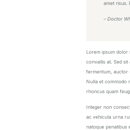
amet risus.
– Doctor W
Lorem ipsum dolor si
convallis at. Sed si
fermentum, auctor m
Nulla et commodo mi.
rhoncus quam feugiat
Integer non consect
ac vehicula urna rut
natoque penatibus e