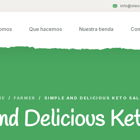
info@oleo
somos
Que hacemos
Nuestra tienda
Con
ME
/
FARMER
/
SIMPLE AND DELICIOUS KETO SA
nd Delicious Ke