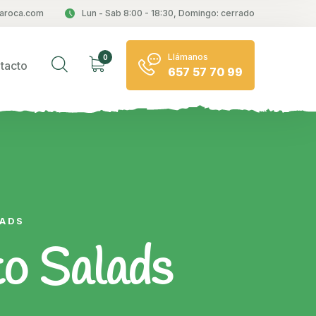
aroca.com
Lun - Sab 8:00 - 18:30, Domingo: cerrado
Llámanos
0
tacto
657 57 70 99
LADS
to Salads