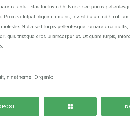
haretra ante, vitae luctus nibh. Nunc nec purus pellentes
ci. Proin volutpat aliquam mauris, a vestibulum nibh rutrum
olestie. Nulla sed turpis pellentesque, ornare orci mollis,
or, quis tristique eros ullamcorper et. Ut quam turpis, interdu
o.
it
ninetheme
Organic
,
,
S POST
N