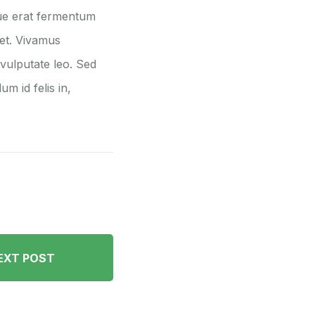
que erat fermentum
 et. Vivamus
 vulputate leo. Sed
m id felis in,
EXT POST