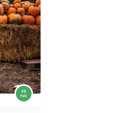
08
Feb