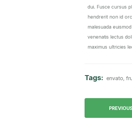
dui. Fusce cursus p
hendrerit non id or
malesuada euismod m
venenatis lectus dol
maximus ultricies le
Tags:
envato
fru
,
PREVIOU