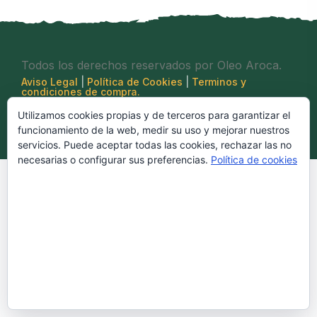
Todos los derechos reservados por Oleo Aroca.
Aviso Legal
|
Política de Cookies
|
Terminos y
condiciones de compra.
Contacto: 657 57 70 99
Utilizamos cookies propias y de terceros para garantizar el
© 2022,
OleoAroca |
Diseño:
ISSY Informática.
funcionamiento de la web, medir su uso y mejorar nuestros
servicios. Puede aceptar todas las cookies, rechazar las no
necesarias o configurar sus preferencias.
Política de cookies
Aceptar todo
Rechazar
Configurar